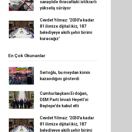
sanayiide ihracattaki istikrarlı
yükseliş sürüyor
Cevdet Yılmaz: '2030'a kadar
81 ilimize dijital ikiz, 187
belediyeye akıllı şehir birimi
kuracağız'
En Çok Okunanlar
Sertoğlu, bu meydan kimin
kazandığını gösterdi
Cumhurbaşkanı Erdoğan,
DEM Parti İmralı Heyeti’ni
Beştepe’de kabul etti
Cevdet Yılmaz: '2030'a kadar
81 ilimize dijital ikiz, 187
belediyeye akıllı şehir birimi