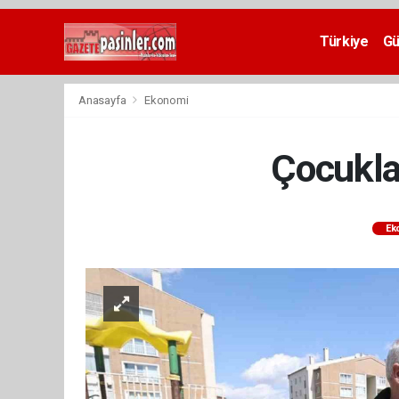
Deneme
Bonusu
Türkiye
G
Veren
Siteler
deneme
Anasayfa
Ekonomi
bonusu
veren
siteler
Çocuklar
2024
bonus
veren
siteler
Ek
Yeni
Bonus
Veren
Siteler