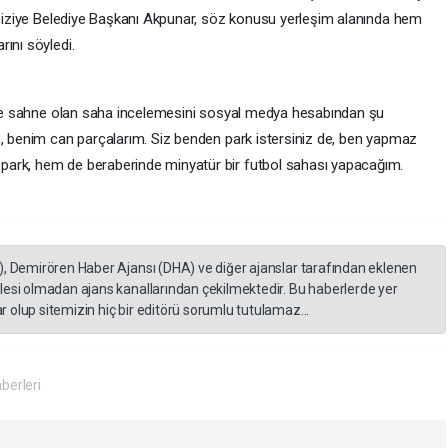
 Aziziye Belediye Başkanı Akpunar, söz konusu yerleşim alanında hem
ını söyledi.
lere sahne olan saha incelemesini sosyal medya hesabından şu
m, benim can parçalarım. Siz benden park istersiniz de, ben yapmaz
park, hem de beraberinde minyatür bir futbol sahası yapacağım.
), Demirören Haber Ajansı (DHA) ve diğer ajanslar tarafından eklenen
lesi olmadan ajans kanallarından çekilmektedir. Bu haberlerde yer
 olup sitemizin hiç bir editörü sorumlu tutulamaz...
berleri