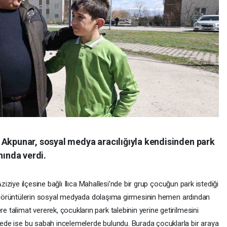
 Akpunar, sosyal medya aracılığıyla kendisinden park
nında verdi.
ziziye ilçesine bağlı Ilıca Mahallesi’nde bir grup çocuğun park istediği
örüntülerin sosyal medyada dolaşıma girmesinin hemen ardından
re talimat vererek, çocukların park talebinin yerine getirilmesini
lgede ise bu sabah incelemelerde bulundu. Burada çocuklarla bir araya