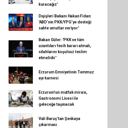
kuracağız'
Dışişleri Bakanı Hakan Fidan:
'ABD’nin PKK/YPG’ye desteği
sahte umutlar veriyor'
Bakan Güler: 'PKK ve tüm
uzantıları fesih kararı almalı,
silahlarını koşulsuz teslim
etmelidir'
Erzurum Emniyetinin Temmuz
ayı karnesi
Erzurum’un mutfak mirası,
Gastronomi Lisesi ile
geleceğe taşınacak
Vali Baruş’tan Şenkaya
çıkarması