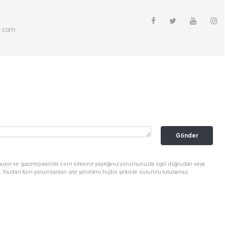
l.com
Gönder
nuyor ve gazetepasinler.com sitesine yaptığınız yorumunuzla ilgili doğrudan veya
. Yazılan tüm yorumlardan site yönetimi hiçbir şekilde sorumlu tutulamaz.