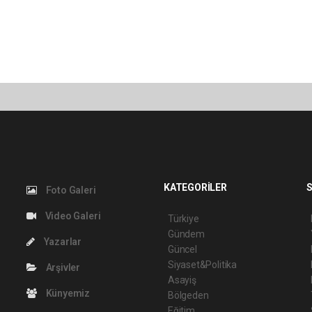
KATEGORİLER
S
Foto Galeri
Video Galeri
Türkiye
Gündem
Yazarlar
Güncel
Siyaset&Politika
Arşivler
Asayiş
Künyemiz
Bölgeden
Eğitim