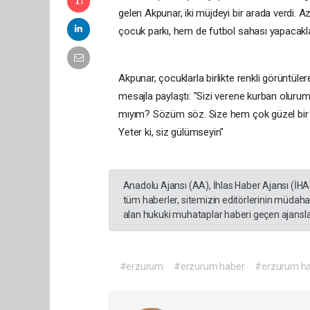
gelen Akpunar, iki müjdeyi bir arada verdi.
çocuk parkı, hem de futbol sahası yapacaklar
Akpunar, çocuklarla birlikte renkli görüntü
mesajla paylaştı: "Sizi verene kurban oluru
mıyım? Sözüm söz. Size hem çok güzel bir 
Yeter ki, siz gülümseyin"
Anadolu Ajansı (AA), İhlas Haber Ajansı (İHA
tüm haberler, sitemizin editörlerinin müdaha
alan hukuki muhataplar haberi geçen ajanslar
#erzurum
#erzurum haber
#erzurum ha