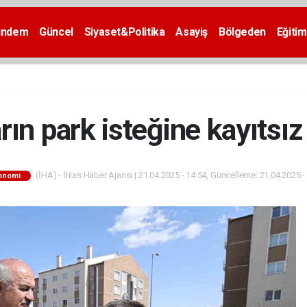
ündem
Güncel
Siyaset&Politika
Asayiş
Bölgeden
Eğitim
ın park isteğine kayıtsı
(İHA) - İhlas Haber Ajansı | 21.04.2025 - 14:54, Güncelleme: 21.04.2025 -
onomi