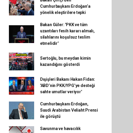
Bakan Çiftçi’den
Cumhurbaşkanı Erdoğan’a
yönelik eleştirilere tepki
Bakan Güler: 'PKK ve tüm
uzantıları fesih kararı almalı,
silahlarını koşulsuz teslim
etmelidir'
Sertoğlu, bu meydan kimin
kazandığını gösterdi
Dışişleri Bakanı Hakan Fidan:
'ABD’nin PKK/YPG’ye desteği
sahte umutlar veriyor'
Cumhurbaşkanı Erdoğan,
Suudi Arabistan Veliaht Prensi
ile görüştü
Savunma ve havacılık