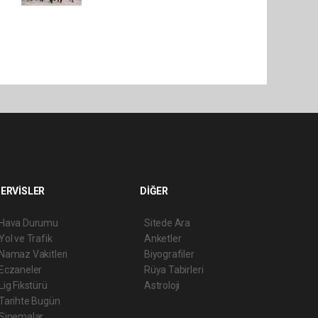
ERVİSLER
DİĞER
Hava Durumu
Sitede Ara
Yol ve Trafik
Anketler
Namaz Vakitleri
Biyografiler
Eczaneler
Rüya Tabirleri
Lig Fikstürü
Astroloji
Tarihte Bugün
Sinemalar