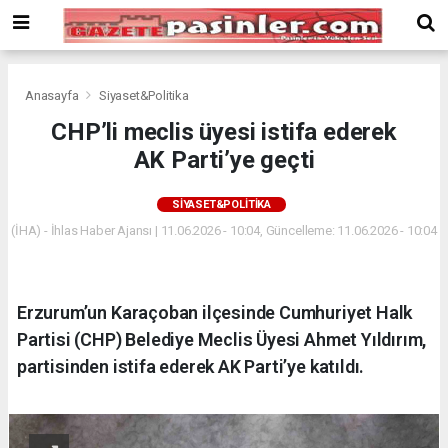
Deneme
Bonusu
Veren
Siteler
deneme
Anasayfa
Siyaset&Politika
bonusu
CHP’li meclis üyesi istifa ederek
veren
AK Parti’ye geçti
siteler
2024
bonus
SIYASET&POLITIKA
veren
(İHA) - İhlas Haber Ajansı | 11.06.2026 - 10:04, Güncelleme: 11.06.2026 - 10:04
siteler
Yeni
Bonus
Veren
Erzurum’un Karaçoban ilçesinde Cumhuriyet Halk
Siteler
Partisi (CHP) Belediye Meclis Üyesi Ahmet Yıldırım,
partisinden istifa ederek AK Parti’ye katıldı.