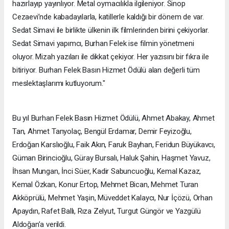
hazırlayıp yayınlıyor. Metal oymacılıkla ilgileniyor. Sinop
Cezaevi’nde kabadayılarla, katillerle kaldığı bir dönem de var.
Sedat Simavi ile birlikte ülkenin ilk filmlerinden birini çekiyorlar.
Sedat Simavi yapımcı, Burhan Felek ise filmin yönetmeni
oluyor. Mizah yazıları ile dikkat çekiyor. Her yazısını bir fıkra ile
bitiriyor. Burhan Felek Basın Hizmet Ödülü alan değerli tüm
meslektaşlarımı kutluyorum."
Bu yıl Burhan Felek Basın Hizmet Ödülü, Ahmet Abakay, Ahmet
Tan, Ahmet Tanyolaç, Bengül Erdamar, Demir Feyizoğlu,
Erdoğan Karslıoğlu, Faik Akın, Faruk Bayhan, Feridun Büyükavcı,
Güman Birincioğlu, Güray Bursalı, Haluk Şahin, Haşmet Yavuz,
İhsan Mungan, İnci Süer, Kadir Sabuncuoğlu, Kemal Kazaz,
Kemal Özkan, Konur Ertop, Mehmet Bican, Mehmet Turan
Akköprülü, Mehmet Yaşin, Müveddet Kalaycı, Nur İçözü, Orhan
Apaydın, Rafet Ballı, Rıza Zelyut, Turgut Güngör ve Yazgülü
Aldoğan’a verildi.