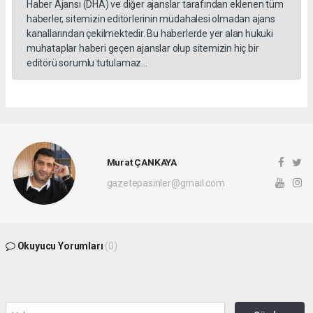
Haber Ajansı (DHA) ve diğer ajanslar tarafından eklenen tüm
haberler, sitemizin editörlerinin müdahalesi olmadan ajans
kanallarından çekilmektedir. Bu haberlerde yer alan hukuki
muhataplar haberi geçen ajanslar olup sitemizin hiç bir
editörü sorumlu tutulamaz...
Murat ÇANKAYA
gazetepasinler@gmail.com
Okuyucu Yorumları
(0)