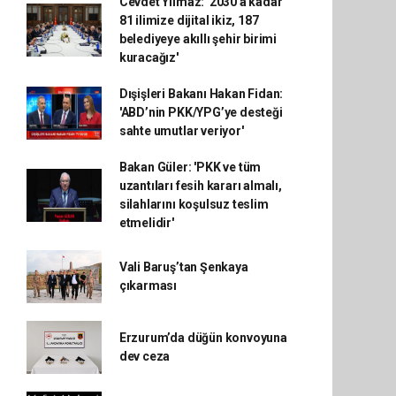
Cevdet Yılmaz: '2030'a kadar
81 ilimize dijital ikiz, 187
belediyeye akıllı şehir birimi
kuracağız'
Dışişleri Bakanı Hakan Fidan:
'ABD’nin PKK/YPG’ye desteği
sahte umutlar veriyor'
Bakan Güler: 'PKK ve tüm
uzantıları fesih kararı almalı,
silahlarını koşulsuz teslim
etmelidir'
Vali Baruş’tan Şenkaya
çıkarması
Erzurum’da düğün konvoyuna
dev ceza