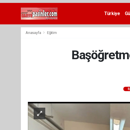
Deneme
Bonusu
Türkiye
G
Veren
Siteler
deneme
Anasayfa
Eğitim
bonusu
veren
siteler
Başöğretme
2024
bonus
veren
siteler
Yeni
Bonus
Veren
E
Siteler