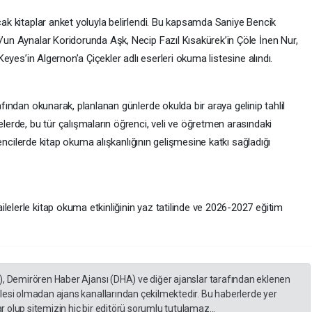
acak kitaplar anket yoluyla belirlendi. Bu kapsamda Saniye Bencik
y’un Aynalar Koridorunda Aşk, Necip Fazıl Kısakürek’in Çöle İnen Nur,
 Keyes’in Algernon’a Çiçekler adlı eserleri okuma listesine alındı.
afından okunarak, planlanan günlerde okulda bir araya gelinip tahlil
elerde, bu tür çalışmaların öğrenci, veli ve öğretmen arasındaki
öğrencilerde kitap okuma alışkanlığının gelişmesine katkı sağladığı
lelerle kitap okuma etkinliğinin yaz tatilinde ve 2026-2027 eğitim
), Demirören Haber Ajansı (DHA) ve diğer ajanslar tarafından eklenen
lesi olmadan ajans kanallarından çekilmektedir. Bu haberlerde yer
 olup sitemizin hiç bir editörü sorumlu tutulamaz...