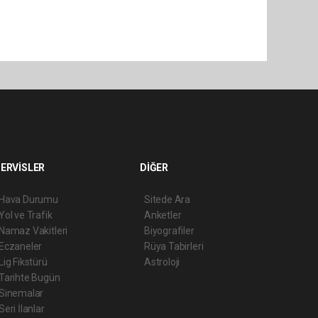
ERVİSLER
DİĞER
Hava Durumu
Sitede Ara
Yol ve Trafik
Anketler
Namaz Vakitleri
Biyografiler
Eczaneler
Rüya Tabirleri
Lig Fikstürü
Astroloji
Tarihte Bugün
Sinemalar
Seri İlanlar