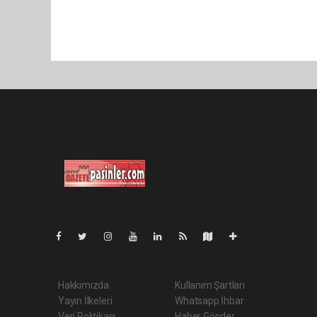
Pro-0.079
Hakkımızda
Kullanım Şartları
Yayın İlkeleri
Whatsapp İhbar
Veri Politikası
Haber Gönder