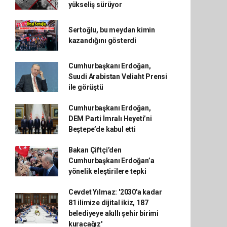
yükseliş sürüyor
Sertoğlu, bu meydan kimin
kazandığını gösterdi
Cumhurbaşkanı Erdoğan,
Suudi Arabistan Veliaht Prensi
ile görüştü
Cumhurbaşkanı Erdoğan,
DEM Parti İmralı Heyeti’ni
Beştepe’de kabul etti
Bakan Çiftçi’den
Cumhurbaşkanı Erdoğan’a
yönelik eleştirilere tepki
Cevdet Yılmaz: '2030'a kadar
81 ilimize dijital ikiz, 187
belediyeye akıllı şehir birimi
kuracağız'