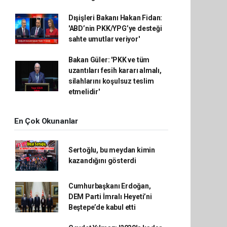
Dışişleri Bakanı Hakan Fidan:
'ABD’nin PKK/YPG’ye desteği
sahte umutlar veriyor'
Bakan Güler: 'PKK ve tüm
uzantıları fesih kararı almalı,
silahlarını koşulsuz teslim
etmelidir'
En Çok Okunanlar
Sertoğlu, bu meydan kimin
kazandığını gösterdi
Cumhurbaşkanı Erdoğan,
DEM Parti İmralı Heyeti’ni
Beştepe’de kabul etti