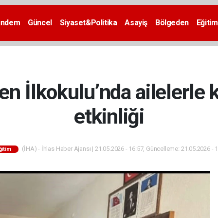
ündem
Güncel
Siyaset&Politika
Asayiş
Bölgeden
Eğitim
n İlkokulu’nda ailelerle 
etkinliği
(İHA) - İhlas Haber Ajansı | 21.05.2026 - 16:57, Güncelleme: 21.05.2026 - 
ğitim