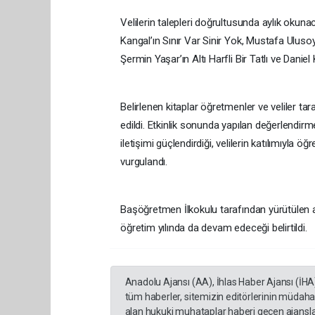
Velilerin talepleri doğrultusunda aylık okun
Kangal’ın Sınır Var Sinir Yok, Mustafa Uluso
Şermin Yaşar’ın Altı Harfli Bir Tatlı ve Daniel
Belirlenen kitaplar öğretmenler ve veliler tar
edildi. Etkinlik sonunda yapılan değerlendirm
iletişimi güçlendirdiği, velilerin katılımıyla 
vurgulandı.
Başöğretmen İlkokulu tarafından yürütülen ai
öğretim yılında da devam edeceği belirtildi.
Anadolu Ajansı (AA), İhlas Haber Ajansı (İHA
tüm haberler, sitemizin editörlerinin müdaha
alan hukuki muhataplar haberi geçen ajanslar