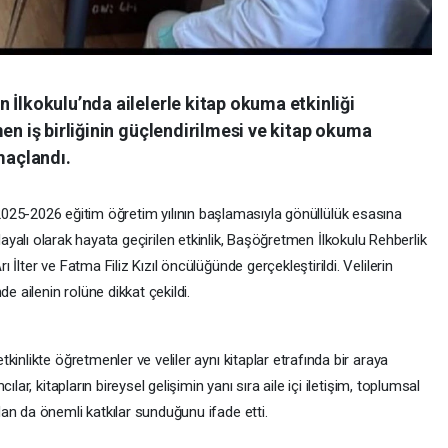
 İlkokulu’nda ailelerle kitap okuma etkinliği
en iş birliğinin güçlendirilmesi ve kitap okuma
maçlandı.
025-2026 eğitim öğretim yılının başlamasıyla gönüllülük esasına
ayalı olarak hayata geçirilen etkinlik, Başöğretmen İlkokulu Rehberlik
İlter ve Fatma Filiz Kızıl öncülüğünde gerçekleştirildi. Velilerin
e ailenin rolüne dikkat çekildi.
inlikte öğretmenler ve veliler aynı kitaplar etrafında bir araya
lar, kitapların bireysel gelişimin yanı sıra aile içi iletişim, toplumsal
an da önemli katkılar sunduğunu ifade etti.