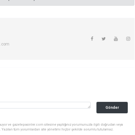
l.com
Gönder
nuyor ve gazetepasinler.com sitesine yaptığınız yorumunuzla ilgili doğrudan veya
. Yazılan tüm yorumlardan site yönetimi hiçbir şekilde sorumlu tutulamaz.