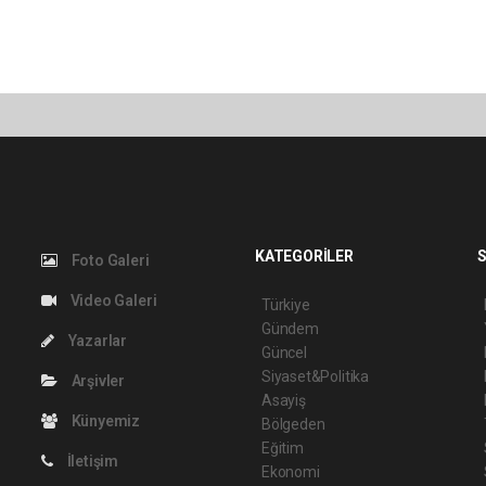
KATEGORİLER
S
Foto Galeri
Video Galeri
Türkiye
Gündem
Yazarlar
Güncel
Siyaset&Politika
Arşivler
Asayiş
Künyemiz
Bölgeden
Eğitim
İletişim
Ekonomi