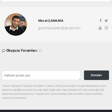
Murat ÇANKAYA
gazetepasinler@gmail.com
Okuyucu Yorumları
(0)
Gönder
Yorum yazarak Topluluk Kuralları’nı kabul etmiş bulunuyor ve gazetepasinler.com
sitesine yaptığınız yorumunuzla ilgili doğrudan veya dolaylı tüm sorumluluğu tek
başınıza üstleniyorsunuz. Yazılan tüm yorumlardan site yönetimi hiçbir şekilde
sorumlu tutulamaz.