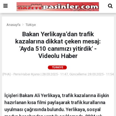
Deneme
Bonusu
Veren
Siteler
deneme
Anasayfa
Türkiye
bonusu
Bakan Yerlikaya’dan trafik
veren
kazalarına dikkat çeken mesaj:
siteler
2024
'Ayda 510 canımızı yitirdik' -
bonus
Videolu Haber
veren
siteler
TÜRKIYE
Yeni
Bonus
(PHA) - Perre Haber Ajansı | 28.03.2025 - 11:47, Güncelleme: 28.03.2025 - 11:54
Veren
Siteler
İçişleri Bakanı Ali Yerlikaya, trafik kazalarına ilişkin
hazırlanan kısa filmi paylaşarak trafik kurallarına
uyulması çağrısında bulundu. Yerlikaya, sosyal