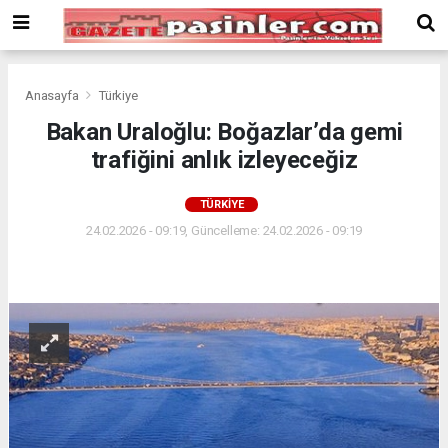
Deneme
Bonusu
Veren
Siteler
deneme
Anasayfa
Türkiye
bonusu
Bakan Uraloğlu: Boğazlar’da gemi
veren
trafiğini anlık izleyeceğiz
siteler
2024
bonus
TÜRKIYE
veren
24.02.2026 - 09:19, Güncelleme: 24.02.2026 - 09:19
siteler
Yeni
Bonus
Veren
Siteler