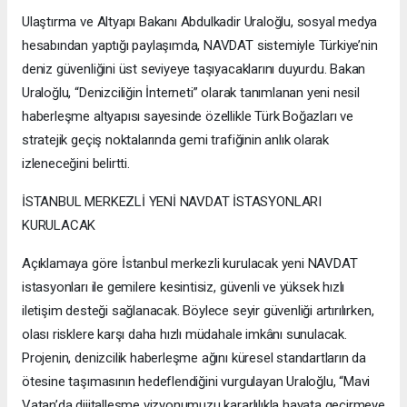
Ulaştırma ve Altyapı Bakanı Abdulkadir Uraloğlu, sosyal medya
hesabından yaptığı paylaşımda, NAVDAT sistemiyle Türkiye’nin
deniz güvenliğini üst seviyeye taşıyacaklarını duyurdu. Bakan
Uraloğlu, “Denizciliğin İnterneti” olarak tanımlanan yeni nesil
haberleşme altyapısı sayesinde özellikle Türk Boğazları ve
stratejik geçiş noktalarında gemi trafiğinin anlık olarak
izleneceğini belirtti.
İSTANBUL MERKEZLİ YENİ NAVDAT İSTASYONLARI
KURULACAK
Açıklamaya göre İstanbul merkezli kurulacak yeni NAVDAT
istasyonları ile gemilere kesintisiz, güvenli ve yüksek hızlı
iletişim desteği sağlanacak. Böylece seyir güvenliği artırılırken,
olası risklere karşı daha hızlı müdahale imkânı sunulacak.
Projenin, denizcilik haberleşme ağını küresel standartların da
ötesine taşımasının hedeflendiğini vurgulayan Uraloğlu, “Mavi
Vatan’da dijitalleşme vizyonumuzu kararlılıkla hayata geçirmeye