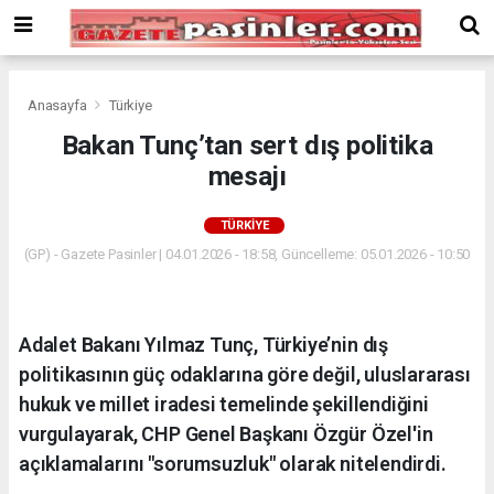
Deneme
Bonusu
Veren
Siteler
deneme
Anasayfa
Türkiye
bonusu
Bakan Tunç’tan sert dış politika
veren
mesajı
siteler
2024
bonus
TÜRKIYE
veren
(GP) - Gazete Pasinler | 04.01.2026 - 18:58, Güncelleme: 05.01.2026 - 10:50
siteler
Yeni
Bonus
Veren
Adalet Bakanı Yılmaz Tunç, Türkiye’nin dış
Siteler
politikasının güç odaklarına göre değil, uluslararası
hukuk ve millet iradesi temelinde şekillendiğini
vurgulayarak, CHP Genel Başkanı Özgür Özel'in
açıklamalarını "sorumsuzluk" olarak nitelendirdi.