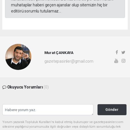
muhataplar haberi geçen ajanslar olup sitemizin hiç bir
editörü sorumlu tutulamaz...
Murat ÇANKAYA
gazetepasinler@gmail.com
Okuyucu Yorumları
(0)
Gönder
Yorum yazarak Topluluk Kuralları’nı kabul etmiş bulunuyor ve gazetepasinler.com
sitesine yaptığınız yorumunuzla ilgili doğrudan veya dolaylı tüm sorumluluğu tek