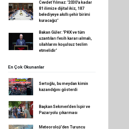
Cevdet Yılmaz: '2030'a kadar
81 ilimize dijital ikiz, 187
belediyeye akıllı şehir birimi
kuracağız'
Bakan Güler: 'PKK ve tüm
uzantıları fesih kararı almalı,
silahlarını koşulsuz teslim
etmelidir'
En Çok Okunanlar
Sertoğlu, bu meydan kimin
kazandığını gösterdi
Başkan Sekmen’den İspir ve
Pazaryolu çıkarması
Meteoroloji’den Turuncu