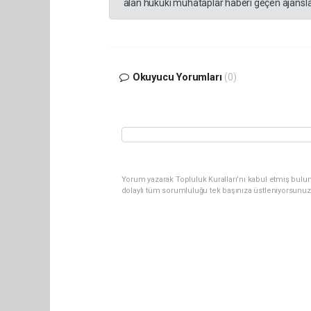
alan hukuki muhataplar haberi geçen ajanslar
Okuyucu Yorumları
(0)
Yorum yazarak Topluluk Kuralları’nı kabul etmiş bulu
dolaylı tüm sorumluluğu tek başınıza üstleniyorsunuz