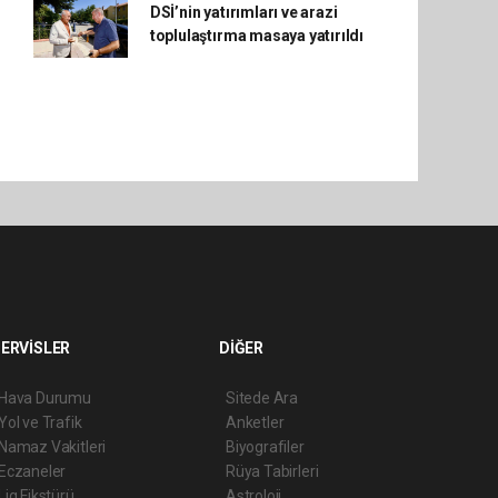
DSİ’nin yatırımları ve arazi
toplulaştırma masaya yatırıldı
ERVİSLER
DİĞER
Hava Durumu
Sitede Ara
Yol ve Trafik
Anketler
Namaz Vakitleri
Biyografiler
Eczaneler
Rüya Tabirleri
Lig Fikstürü
Astroloji