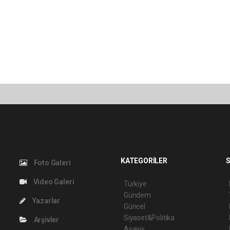
KATEGORİLER
S
Foto Galeri
Video Galeri
Türkiye
Gündem
Yazarlar
Güncel
Siyaset&Politika
Arşivler
Asayiş