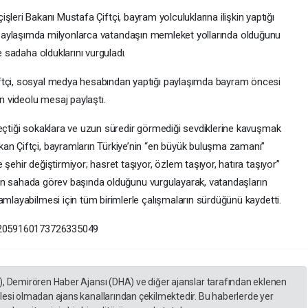
çişleri Bakanı Mustafa Çiftçi, bayram yolculuklarına ilişkin yaptığı
aylaşımda milyonlarca vatandaşın memleket yollarında olduğunu
e sadaha olduklarını vurguladı.
ftçi, sosyal medya hesabından yaptığı paylaşımda bayram öncesi
en videolu mesaj paylaştı.
geçtiği sokaklara ve uzun süredir görmediği sevdiklerine kavuşmak
an Çiftçi, bayramların Türkiye’nin “en büyük buluşma zamanı”
şehir değiştirmiyor; hasret taşıyor, özlem taşıyor, hatıra taşıyor”
erinin sahada görev başında olduğunu vurgulayarak, vatandaşların
amlayabilmesi için tüm birimlerle çalışmaların sürdüğünü kaydetti.
us/2059160173726335049
), Demirören Haber Ajansı (DHA) ve diğer ajanslar tarafından eklenen
lesi olmadan ajans kanallarından çekilmektedir. Bu haberlerde yer