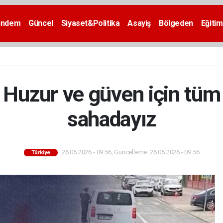
ündem
Güncel
Siyaset&Politika
Asayiş
Bölgeden
Eğitim
 Huzur ve güven için tüm
sahadayız
26.05.2026 - 09:56, Güncelleme: 26.05.2026 - 09:56
Türkiye