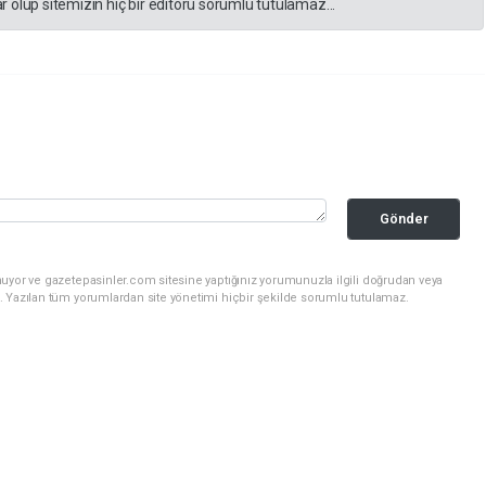
 olup sitemizin hiç bir editörü sorumlu tutulamaz...
Gönder
nuyor ve gazetepasinler.com sitesine yaptığınız yorumunuzla ilgili doğrudan veya
. Yazılan tüm yorumlardan site yönetimi hiçbir şekilde sorumlu tutulamaz.