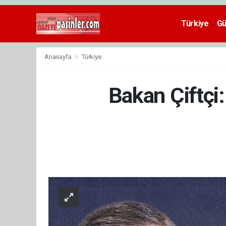
Deneme
Bonusu
Türkiye
G
Veren
Siteler
deneme
Anasayfa
Türkiye
bonusu
veren
siteler
Bakan Çiftçi:
2024
bonus
veren
siteler
Yeni
Bonus
Veren
Siteler