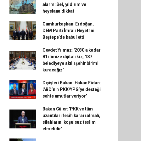
alarm: Sel, yıldırım ve
heyelana dikkat
Cumhurbaşkanı Erdoğan,
DEM Parti İmralı Heyeti’ni
Beştepe’de kabul etti
Cevdet Yılmaz: '2030'a kadar
81 ilimize dijital ikiz, 187
belediyeye akıllı şehir birimi
kuracağız'
Dışişleri Bakanı Hakan Fidan:
'ABD’nin PKK/YPG’ye desteği
sahte umutlar veriyor'
Bakan Güler: 'PKK ve tüm
uzantıları fesih kararı almalı,
silahlarını koşulsuz teslim
etmelidir'