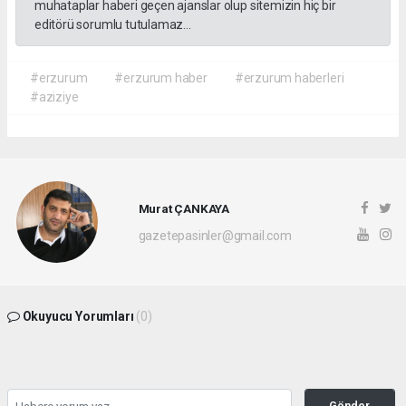
muhataplar haberi geçen ajanslar olup sitemizin hiç bir
editörü sorumlu tutulamaz...
#erzurum
#erzurum haber
#erzurum haberleri
#aziziye
Murat ÇANKAYA
gazetepasinler@gmail.com
Okuyucu Yorumları
(0)
Gönder