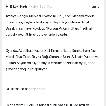
Erkek
|
Kadın
(Haberi Sesli Oku)
Aziziye Gençlik Merkezi Tiyatro Kulübü, çocukları tiyatronun
büyülü dünyasıyla buluşturuyor. Başarılı yönetmen Serpil
Başak’ın sahneye koyduğu "Kurşun Askerin Utancı" adlı tek
perdelik oyun 8 Eylül’de izleyiciyle buluştu.
Oyunda; Abdulhadi Yazıcı, Sait Kırmızı, Rabia Dumlu, İrem Nur
Maral, Erva Esen, Beyza Dağ, Simanur Salın, A. Kadir Dursun ve
Furkan Sayan rol alıyor. Büyük emekle hazırlanan oyun, daha
şimdiden yoğun ilgi görüyor.
Okullarda da sahnelenecek
İlk gösterim 8 Eylül Pazartesi günü saat 18.00’de Aziziye