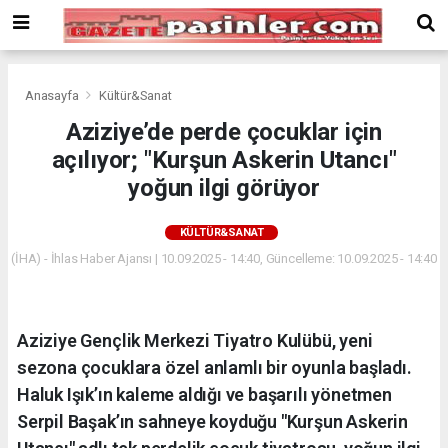
Deneme
Bonusu
Veren
Siteler
deneme
Anasayfa
Kültür&Sanat
bonusu
Aziziye’de perde çocuklar için
veren
açılıyor; "Kurşun Askerin Utancı"
siteler
2024
yoğun ilgi görüyor
bonus
veren
KÜLTÜR&SANAT
siteler
(İHA) - İhlas Haber Ajansı | 10.09.2025 - 14:40, Güncelleme: 10.09.2025 - 14:40
Yeni
Bonus
Veren
Siteler
Aziziye Gençlik Merkezi Tiyatro Kulübü, yeni
sezona çocuklara özel anlamlı bir oyunla başladı.
Haluk Işık’ın kaleme aldığı ve başarılı yönetmen
Serpil Başak’ın sahneye koyduğu "Kurşun Askerin