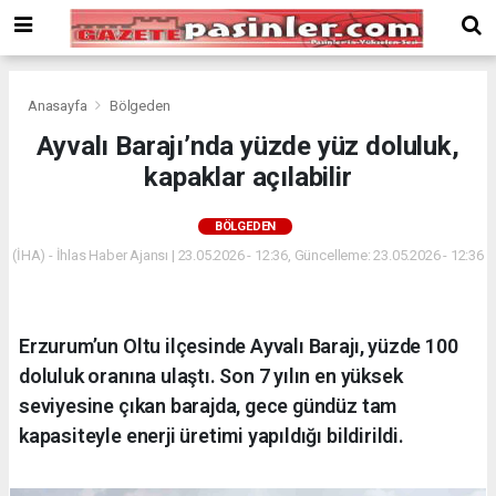
Deneme
Bonusu
Veren
Siteler
deneme
Anasayfa
Bölgeden
bonusu
Ayvalı Barajı’nda yüzde yüz doluluk,
veren
kapaklar açılabilir
siteler
2024
bonus
BÖLGEDEN
veren
(İHA) - İhlas Haber Ajansı | 23.05.2026 - 12:36, Güncelleme: 23.05.2026 - 12:36
siteler
Yeni
Bonus
Veren
Erzurum’un Oltu ilçesinde Ayvalı Barajı, yüzde 100
Siteler
doluluk oranına ulaştı. Son 7 yılın en yüksek
seviyesine çıkan barajda, gece gündüz tam
kapasiteyle enerji üretimi yapıldığı bildirildi.