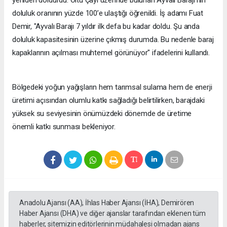
yeniden doldurdu. Oltu Çayı üzerinde bulunan Ayvalı Barajı’nın
doluluk oranının yüzde 100’e ulaştığı öğrenildi. İş adamı Fuat
Demir, "Ayvalı Barajı 7 yıldır ilk defa bu kadar doldu. Şu anda
doluluk kapasitesinin üzerine çıkmış durumda. Bu nedenle baraj
kapaklarının açılması muhtemel görünüyor" ifadelerini kullandı.
Bölgedeki yoğun yağışların hem tarımsal sulama hem de enerji
üretimi açısından olumlu katkı sağladığı belirtilirken, barajdaki
yüksek su seviyesinin önümüzdeki dönemde de üretime
önemli katkı sunması bekleniyor.
Anadolu Ajansı (AA), İhlas Haber Ajansı (İHA), Demirören
Haber Ajansı (DHA) ve diğer ajanslar tarafından eklenen tüm
haberler, sitemizin editörlerinin müdahalesi olmadan ajans