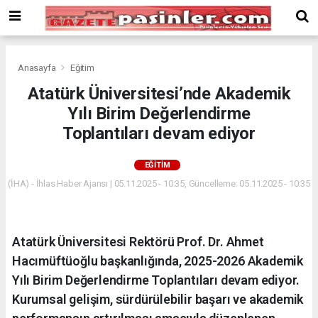
Deneme
Bonusu
Veren
Siteler
deneme
Anasayfa
Eğitim
bonusu
Atatürk Üniversitesi’nde Akademik
veren
Yılı Birim Değerlendirme
siteler
2024
Toplantıları devam ediyor
bonus
veren
EĞITIM
siteler
(İHA) - İhlas Haber Ajansı | 05.11.2025 - 10:35, Güncelleme: 05.11.2025 - 10:35
Yeni
Bonus
Veren
Siteler
Atatürk Üniversitesi Rektörü Prof. Dr. Ahmet
Hacımüftüoğlu başkanlığında, 2025-2026 Akademik
Yılı Birim Değerlendirme Toplantıları devam ediyor.
Kurumsal gelişim, sürdürülebilir başarı ve akademik