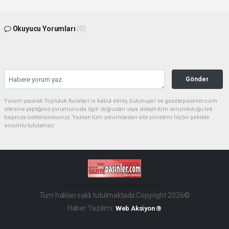
Okuyucu Yorumları
(0)
Gönder
Yorum yazarak Topluluk Kuralları’nı kabul etmiş bulunuyor ve gazetepasinler.com
sitesine yaptığınız yorumunuzla ilgili doğrudan veya dolaylı tüm sorumluluğu tek
başınıza üstleniyorsunuz. Yazılan tüm yorumlardan site yönetimi hiçbir şekilde
sorumlu tutulamaz.
haber paketi
haber scripti
haber yazılımı
Tüm hakları saklı tutulmaktadır.Copyright 2026©
Haber Yazılımı:
Web Aksiyon ®