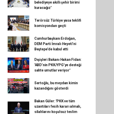
belediyeye akıllı şehir birimi
kuracağız'
Terörsüz Türkiye yasa teklifi
komisyondan geçti
Cumhurbaşkanı Erdoğan,
DEM Parti İmralı Heyeti’ni
Beştepe’de kabul etti
Dışişleri Bakanı Hakan Fidan:
'ABD’nin PKK/YPG’ye desteği
sahte umutlar veriyor'
Sertoğlu, bu meydan kimin
kazandığını gösterdi
Bakan Güler: 'PKK ve tüm
uzantıları fesih kararı almalı,
silahlarını koşulsuz teslim