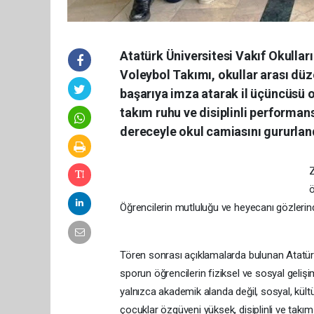
Atatürk Üniversitesi Vakıf Okullar
Voleybol Takımı, okullar arası dü
başarıya imza atarak il üçüncüsü 
takım ruhu ve disiplinli performans
dereceyle okul camiasını gururland
Z
ö
Öğrencilerin mutluluğu ve heyecanı gözlerinde
Tören sonrası açıklamalarda bulunan Atatürk
sporun öğrencilerin fiziksel ve sosyal geliş
yalnızca akademik alanda değil, sosyal, kültü
çocuklar özgüveni yüksek, disiplinli ve takı