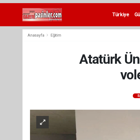
Deneme
Bonusu
Türkiye
G
Veren
Siteler
deneme
Anasayfa
Eğitim
bonusu
veren
siteler
Atatürk Üni
2024
bonus
veren
vol
siteler
Yeni
Bonus
Veren
E
Siteler