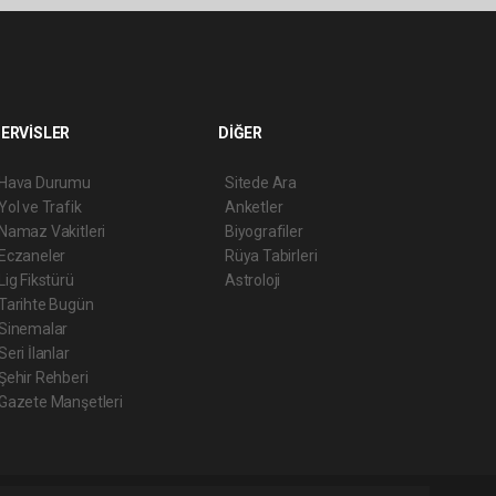
ERVİSLER
DİĞER
Hava Durumu
Sitede Ara
Yol ve Trafik
Anketler
Namaz Vakitleri
Biyografiler
Eczaneler
Rüya Tabirleri
Lig Fikstürü
Astroloji
Tarihte Bugün
Sinemalar
Seri İlanlar
Şehir Rehberi
Gazete Manşetleri