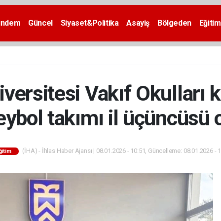
ündem
Güncel
Siyaset&Politika
Asayiş
Bölgeden
Eğitim
versitesi Vakıf Okulları 
eybol takımı il üçüncüsü 
(İHA) - İhlas Haber Ajansı | 08.01.2026 - 10:51, Güncelleme: 08.01.2026 - 
ğitim