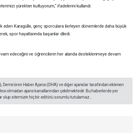
lerimizi yürekten kutluyorum," ifadelerini kullandı.
brik eden Karagülle, genç sporculara ilerleyen dönemlerde daha büyük
erek, spor hayatlarında başarılar diledi.
k devam edeceğini ve öğrencilerin her alanda desteklenmeye devam
), Demirören Haber Ajansı (DHA) ve diğer ajanslar tarafından eklenen
lesi olmadan ajans kanallarından çekilmektedir. Bu haberlerde yer
 olup sitemizin hiç bir editörü sorumlu tutulamaz...