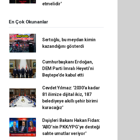
etmelidir'
En Çok Okunanlar
Sertoğlu, bu meydan kimin
kazandığını gösterdi
Cumhurbaşkanı Erdoğan,
DEM Parti İmralı Heyeti’ni
Beştepe’de kabul etti
Cevdet Yılmaz: '2030'a kadar
81 ilimize dijital ikiz, 187
belediyeye akıllı şehir birimi
kuracağız'
Dışişleri Bakanı Hakan Fidan:
'ABD’nin PKK/YPG’ye desteği
sahte umutlar veriyor'