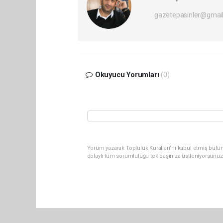
gazetepasinler@gmai
Okuyucu Yorumları
(0)
Yorum yazarak Topluluk Kuralları’nı kabul etmiş bulu
dolaylı tüm sorumluluğu tek başınıza üstleniyorsunuz