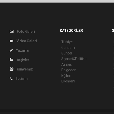
KATEGORİLER
S
Foto Galeri
Video Galeri
Türkiye
Gündem
Yazarlar
Güncel
Siyaset&Politika
Arşivler
Asayiş
Künyemiz
Bölgeden
Eğitim
İletişim
Ekonomi