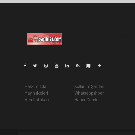
Pro-0.063
Hakkımızda
Kullanım Şartları
Yayın İlkeleri
Whatsapp İhbar
Veri Politikası
Haber Gönder