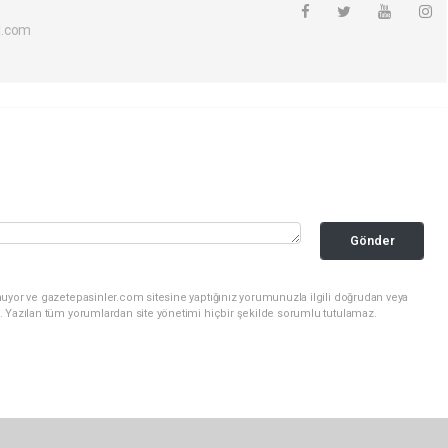
l.com
Gönder
nuyor ve gazetepasinler.com sitesine yaptığınız yorumunuzla ilgili doğrudan veya
. Yazılan tüm yorumlardan site yönetimi hiçbir şekilde sorumlu tutulamaz.