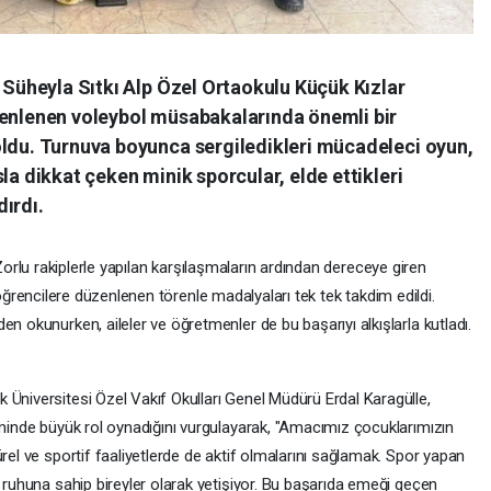
ı Süheyla Sıtkı Alp Özel Ortaokulu Küçük Kızlar
zenlenen voleybol müsabakalarında önemli bir
oldu. Turnuva boyunca sergiledikleri mücadeleci oyun,
la dikkat çeken minik sporcular, elde ettikleri
ırdı.
orlu rakiplerle yapılan karşılaşmaların ardından dereceye giren
ğrencilere düzenlenen törenle madalyaları tek tek takdim edildi.
n okunurken, aileler ve öğretmenler de bu başarıyı alkışlarla kutladı.
 Üniversitesi Özel Vakıf Okulları Genel Müdürü Erdal Karagülle,
iminde büyük rol oynadığını vurgulayarak, "Amacımız çocuklarımızın
rel ve sportif faaliyetlerde de aktif olmalarını sağlamak. Spor yapan
m ruhuna sahip bireyler olarak yetişiyor. Bu başarıda emeği geçen