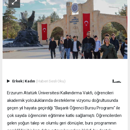
Erkek
|
Kadın
(Haberi Sesli Oku)
Erzurum Atatürk Üniversitesi Kalkındırma Vakfı, öğrencileri
akademik yolculuklarında destekleme vizyonu doğrultusunda
geçen yıl hayata geçirdiği "Başarılı Öğrenci Bursu Programı" ile
çok sayıda öğrencinin eğitimine katkı sağlamıştı. Öğrencilerden
gelen yoğun talep ve olumlu geri dönüşler, burs programının