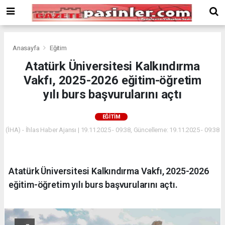
Deneme
Bonusu
Veren
Siteler
deneme
Anasayfa
Eğitim
bonusu
Atatürk Üniversitesi Kalkındırma
veren
Vakfı, 2025-2026 eğitim-öğretim
siteler
2024
yılı burs başvurularını açtı
bonus
veren
EĞITIM
siteler
(İHA) - İhlas Haber Ajansı | 19.11.2025 - 09:38, Güncelleme: 19.11.2025 - 09:38
Yeni
Bonus
Veren
Siteler
Atatürk Üniversitesi Kalkındırma Vakfı, 2025-2026
eğitim-öğretim yılı burs başvurularını açtı.