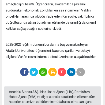
amaçladığını belirtti. Öğrencilerin, akademik başarılarını
sürdürürken ekonomik zorlukları en aza indirmenin Vakfın
öncelikleri arasında olduğu ifade eden Karagülle, vakıf bilinci
doğrultusunda atılan bu adımın eğitimde devamlılığı da önemli
katkılar sağlayacağını sözlerine ekledi.
2025-2026 eğitim dönemi burslarına başvurmak isteyen
Atatürk Üniversitesi öğrencileri, başvuru şartları ve detaylı
bilgilere Vakfın resmi internet sitesi üzerinden ulaşabilecekler.
Anadolu Ajansı (AA), İhlas Haber Ajansı (İHA), Demirören
Haber Ajansı (DHA) ve diğer ajanslar tarafından eklenen tüm
haberler, sitemizin editörlerinin müdahalesi olmadan ajans