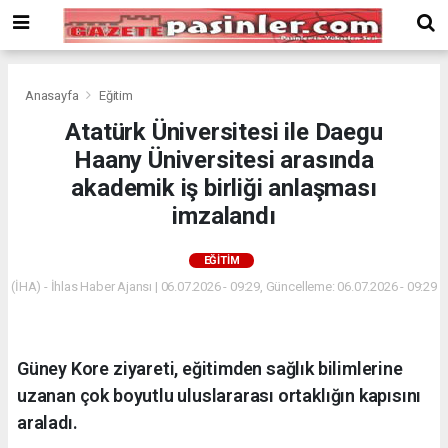
Deneme
Bonusu
Veren
Siteler
deneme
Anasayfa
Eğitim
bonusu
Atatürk Üniversitesi ile Daegu
veren
Haany Üniversitesi arasında
siteler
2024
akademik iş birliği anlaşması
bonus
imzalandı
veren
siteler
EĞITIM
Yeni
Bonus
(İHA) - İhlas Haber Ajansı | 06.07.2026 - 09:29, Güncelleme: 06.07.2026 - 09:29
Veren
Siteler
Güney Kore ziyareti, eğitimden sağlık bilimlerine
uzanan çok boyutlu uluslararası ortaklığın kapısını
araladı.