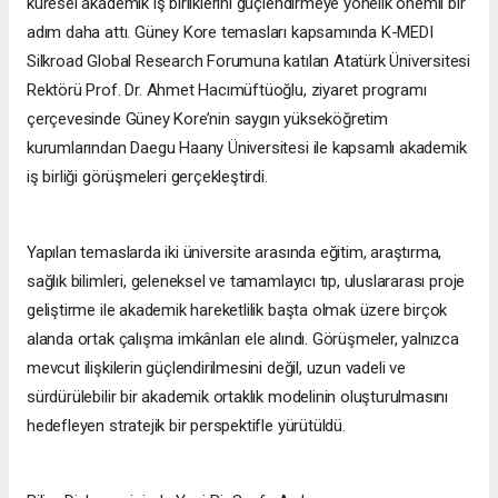
küresel akademik iş birliklerini güçlendirmeye yönelik önemli bir
adım daha attı. Güney Kore temasları kapsamında K-MEDI
Silkroad Global Research Forumuna katılan Atatürk Üniversitesi
Rektörü Prof. Dr. Ahmet Hacımüftüoğlu, ziyaret programı
çerçevesinde Güney Kore’nin saygın yükseköğretim
kurumlarından Daegu Haany Üniversitesi ile kapsamlı akademik
iş birliği görüşmeleri gerçekleştirdi.
Yapılan temaslarda iki üniversite arasında eğitim, araştırma,
sağlık bilimleri, geleneksel ve tamamlayıcı tıp, uluslararası proje
geliştirme ile akademik hareketlilik başta olmak üzere birçok
alanda ortak çalışma imkânları ele alındı. Görüşmeler, yalnızca
mevcut ilişkilerin güçlendirilmesini değil, uzun vadeli ve
sürdürülebilir bir akademik ortaklık modelinin oluşturulmasını
hedefleyen stratejik bir perspektifle yürütüldü.