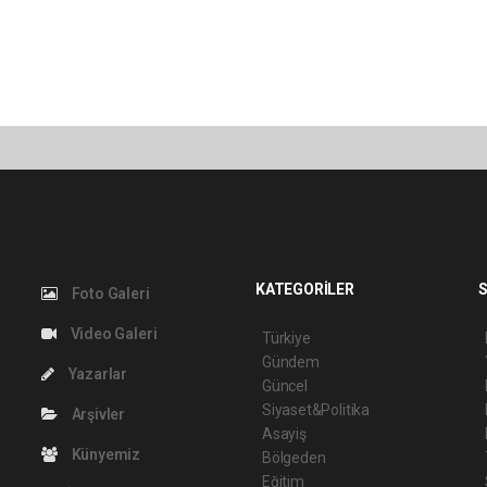
KATEGORİLER
S
Foto Galeri
Video Galeri
Türkiye
Gündem
Yazarlar
Güncel
Siyaset&Politika
Arşivler
Asayiş
Künyemiz
Bölgeden
Eğitim