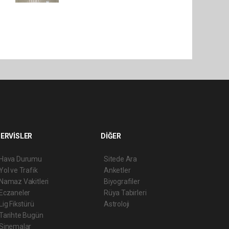
ERVİSLER
DİĞER
Hava Durumu
Sitede Ara
Yol ve Trafik
Anketler
Namaz Vakitleri
Biyografiler
Eczaneler
Rüya Tabirleri
Lig Fikstürü
Astroloji
Tarihte Bugün
Sinemalar