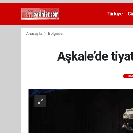
Deneme
Bonusu
Türkiye
G
Veren
Siteler
deneme
Anasayfa
Bölgeden
bonusu
veren
siteler
Aşkale’de tiya
2024
bonus
veren
siteler
Bö
Yeni
Bonus
Veren
Siteler