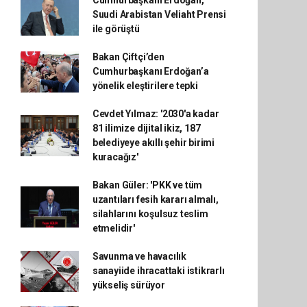
Cumhurbaşkanı Erdoğan,
Suudi Arabistan Veliaht Prensi
ile görüştü
Bakan Çiftçi’den
Cumhurbaşkanı Erdoğan’a
yönelik eleştirilere tepki
Cevdet Yılmaz: '2030'a kadar
81 ilimize dijital ikiz, 187
belediyeye akıllı şehir birimi
kuracağız'
Bakan Güler: 'PKK ve tüm
uzantıları fesih kararı almalı,
silahlarını koşulsuz teslim
etmelidir'
Savunma ve havacılık
sanayiide ihracattaki istikrarlı
yükseliş sürüyor