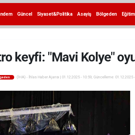
ündem
Güncel
Siyaset&Politika
Asayiş
Bölgeden
Eğitim
tro keyfi: "Mavi Kolye" o
(İHA) - İhlas Haber Ajansı | 01.12.2025 - 10:59, Güncelleme: 01.12.2025 
lgeden