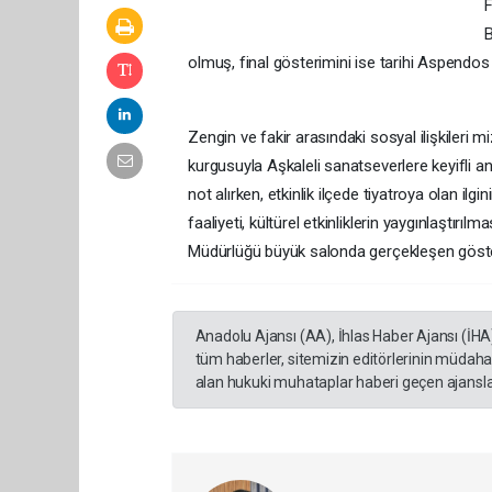
F
B
olmuş, final gösterimini ise tarihi Aspendos 
Zengin ve fakir arasındaki sosyal ilişkileri m
kurgusuyla Aşkaleli sanatseverlere keyifli a
not alırken, etkinlik ilçede tiyatroya olan ilg
faaliyeti, kültürel etkinliklerin yaygınlaştırı
Müdürlüğü büyük salonda gerçekleşen göste
Anadolu Ajansı (AA), İhlas Haber Ajansı (İHA
tüm haberler, sitemizin editörlerinin müdaha
alan hukuki muhataplar haberi geçen ajanslar