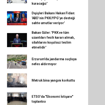
kuracağız'
Dışişleri Bakanı Hakan Fidan:
'ABD’nin PKK/YPG’ye desteği
sahte umutlar veriyor'
Bakan Güler: 'PKK ve tüm
uzantıları fesih kararı almalı,
silahlarını koşulsuz teslim
etmelidir'
Erzurum’da jandarma suçluya
nefes aldırmıyor
Metruk bina yangını korkuttu
ETSO’da "Ekonomi İstişare"
toplantısı