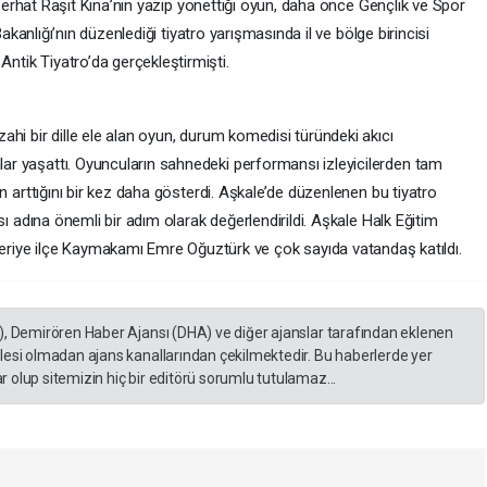
erhat Raşit Kına’nın yazıp yönettiği oyun, daha önce Gençlik ve Spor
akanlığı’nın düzenlediği tiyatro yarışmasında il ve bölge birincisi
Antik Tiyatro’da gerçekleştirmişti.
izahi bir dille ele alan oyun, durum komedisi türündeki akıcı
nlar yaşattı. Oyuncuların sahnedeki performansı izleyicilerden tam
inin arttığını bir kez daha gösterdi. Aşkale’de düzenlenen bu tiyatro
lması adına önemli bir adım olarak değerlendirildi. Aşkale Halk Eğitim
riye ilçe Kaymakamı Emre Oğuztürk ve çok sayıda vatandaş katıldı.
), Demirören Haber Ajansı (DHA) ve diğer ajanslar tarafından eklenen
lesi olmadan ajans kanallarından çekilmektedir. Bu haberlerde yer
 olup sitemizin hiç bir editörü sorumlu tutulamaz...