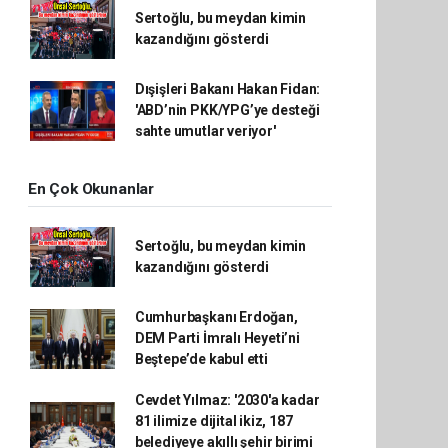
Sertoğlu, bu meydan kimin
kazandığını gösterdi
Dışişleri Bakanı Hakan Fidan:
'ABD’nin PKK/YPG’ye desteği
sahte umutlar veriyor'
En Çok Okunanlar
Sertoğlu, bu meydan kimin
kazandığını gösterdi
Cumhurbaşkanı Erdoğan,
DEM Parti İmralı Heyeti’ni
Beştepe’de kabul etti
Cevdet Yılmaz: '2030'a kadar
81 ilimize dijital ikiz, 187
belediyeye akıllı şehir birimi