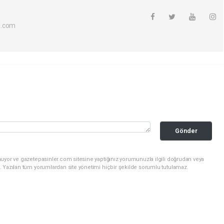
l.com
Gönder
nuyor ve gazetepasinler.com sitesine yaptığınız yorumunuzla ilgili doğrudan veya
. Yazılan tüm yorumlardan site yönetimi hiçbir şekilde sorumlu tutulamaz.