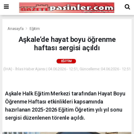
Deneme
Bonusu
Veren
Siteler
deneme
Anasayfa
Eğitim
bonusu
Aşkale’de hayat boyu öğrenme
veren
haftası sergisi açıldı
siteler
2024
bonus
EĞITIM
veren
(İHA) - İhlas Haber Ajansı | 04.06.2026 - 12:51, Güncelleme: 04.06.2026 - 12:51
siteler
Yeni
Bonus
Veren
Aşkale Halk Eğitim Merkezi tarafından Hayat Boyu
Siteler
Öğrenme Haftası etkinlikleri kapsamında
hazırlanan 2025-2026 Eğitim Öğretim yılı yıl sonu
sergisi düzenlenen törenle açıldı.