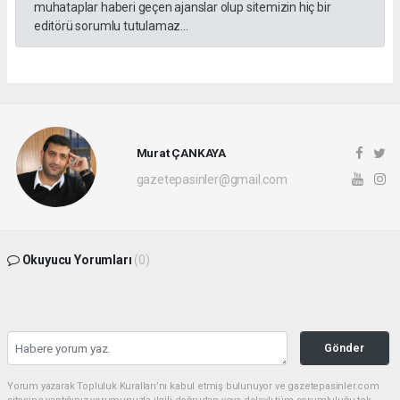
muhataplar haberi geçen ajanslar olup sitemizin hiç bir
editörü sorumlu tutulamaz...
Murat ÇANKAYA
gazetepasinler@gmail.com
Okuyucu Yorumları
(0)
Gönder
Yorum yazarak Topluluk Kuralları’nı kabul etmiş bulunuyor ve gazetepasinler.com