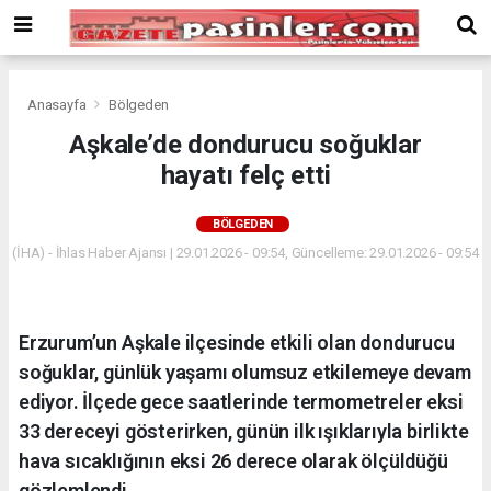
Deneme
Bonusu
Veren
Siteler
deneme
Anasayfa
Bölgeden
bonusu
Aşkale’de dondurucu soğuklar
veren
hayatı felç etti
siteler
2024
bonus
BÖLGEDEN
veren
(İHA) - İhlas Haber Ajansı | 29.01.2026 - 09:54, Güncelleme: 29.01.2026 - 09:54
siteler
Yeni
Bonus
Veren
Erzurum’un Aşkale ilçesinde etkili olan dondurucu
Siteler
soğuklar, günlük yaşamı olumsuz etkilemeye devam
ediyor. İlçede gece saatlerinde termometreler eksi
33 dereceyi gösterirken, günün ilk ışıklarıyla birlikte
hava sıcaklığının eksi 26 derece olarak ölçüldüğü
gözlemlendi.