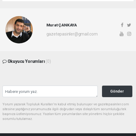
Murat ÇANKAYA
gazetepasinler@gmail.com
Okuyucu Yorumları
(0)
Gönder
Yorum yazarak Topluluk Kuralları’nı kabul etmiş bulunuyor ve gazetepasinler.com
sitesine yaptığınız yorumunuzla ilgili doğrudan veya dolaylı tüm sorumluluğu tek
başınıza üstleniyorsunuz. Yazılan tüm yorumlardan site yönetimi hiçbir şekilde
sorumlu tutulamaz.