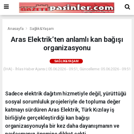
Deneme
Bonusu
Veren
Siteler
deneme
Anasayfa
Sağlık&Yaşam
bonusu
Aras Elektrik’ten anlamlı kan bağışı
veren
organizasyonu
siteler
2024
bonus
SAĞLIK&YAŞAM
veren
(İHA) - İhlas Haber Ajansı | 05.06.2026 - 09:51, Güncelleme: 05.06.2026 - 09:51
siteler
Yeni
Bonus
Veren
Sadece elektrik dağıtım hizmetiyle değil, yürüttüğü
Siteler
sosyal sorumluluk projeleriyle de topluma değer
katmayı sürdüren Aras Elektrik, Türk Kızılay iş
birliğiyle gerçekleştirdiği kan bağışı
organizasyonuyla bir kez daha dayanışmanın ve
paylaşmanın önemine dikkat çekti.