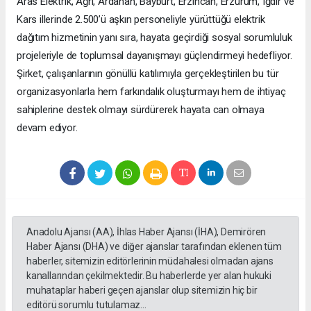
Aras Elektrik, Ağrı, Ardahan, Bayburt, Erzincan, Erzurum, Iğdır ve
Kars illerinde 2.500’ü aşkın personeliyle yürüttüğü elektrik
dağıtım hizmetinin yanı sıra, hayata geçirdiği sosyal sorumluluk
projeleriyle de toplumsal dayanışmayı güçlendirmeyi hedefliyor.
Şirket, çalışanlarının gönüllü katılımıyla gerçekleştirilen bu tür
organizasyonlarla hem farkındalık oluşturmayı hem de ihtiyaç
sahiplerine destek olmayı sürdürerek hayata can olmaya
devam ediyor.
Anadolu Ajansı (AA), İhlas Haber Ajansı (İHA), Demirören
Haber Ajansı (DHA) ve diğer ajanslar tarafından eklenen tüm
haberler, sitemizin editörlerinin müdahalesi olmadan ajans
kanallarından çekilmektedir. Bu haberlerde yer alan hukuki
muhataplar haberi geçen ajanslar olup sitemizin hiç bir
editörü sorumlu tutulamaz...