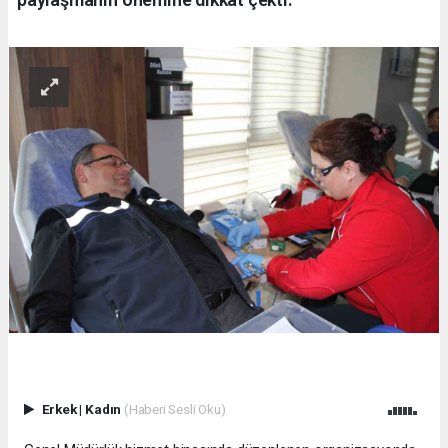
Erkek
|
Kadın
(Haberi Sesli Oku)