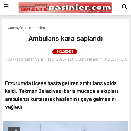
Deneme
Bonusu
Veren
Siteler
deneme
Anasayfa
Bölgeden
bonusu
Ambulans kara saplandı
veren
siteler
BÖLGEDEN
2024
bonus
(İHA) - İhlas Haber Ajansı | 14.01.2026 - 12:07, Güncelleme: 14.01.2026 - 12:07
veren
siteler
Yeni
Erzurum’da ilçeye hasta getiren ambulans yolda
Bonus
Veren
kaldı. Tekman Belediyesi karla mücadele ekipleri
Siteler
ambulansı kurtararak hastanın ilçeye gelmesini
sağladı.