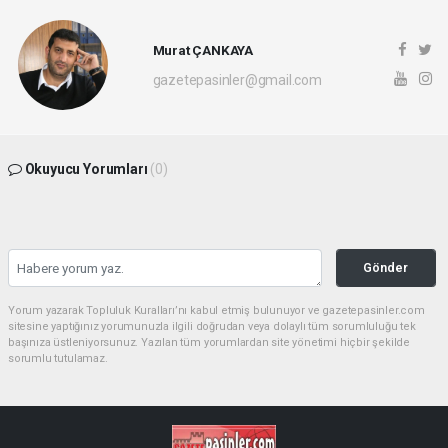
Murat ÇANKAYA
gazetepasinler@gmail.com
Okuyucu Yorumları
(0)
Gönder
Yorum yazarak Topluluk Kuralları’nı kabul etmiş bulunuyor ve gazetepasinler.com
sitesine yaptığınız yorumunuzla ilgili doğrudan veya dolaylı tüm sorumluluğu tek
başınıza üstleniyorsunuz. Yazılan tüm yorumlardan site yönetimi hiçbir şekilde
sorumlu tutulamaz.