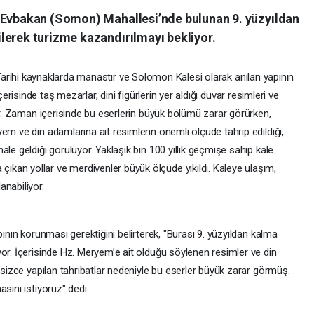
 Evbakan (Somon) Mahallesi’nde bulunan 9. yüzyıldan
lerek turizme kazandırılmayı bekliyor.
arihi kaynaklarda manastır ve Solomon Kalesi olarak anılan yapının
çerisinde taş mezarlar, dini figürlerin yer aldığı duvar resimleri ve
yor. Zaman içerisinde bu eserlerin büyük bölümü zarar görürken,
em ve din adamlarına ait resimlerin önemli ölçüde tahrip edildiği,
le geldiği görülüyor. Yaklaşık bin 100 yıllık geçmişe sahip kale
kan yollar ve merdivenler büyük ölçüde yıkıldı. Kaleye ulaşım,
nabiliyor.
pının korunması gerektiğini belirterek, "Burası 9. yüzyıldan kalma
or. İçerisinde Hz. Meryem’e ait olduğu söylenen resimler ve din
nçsizce yapılan tahribatlar nedeniyle bu eserler büyük zarar görmüş.
sını istiyoruz" dedi.