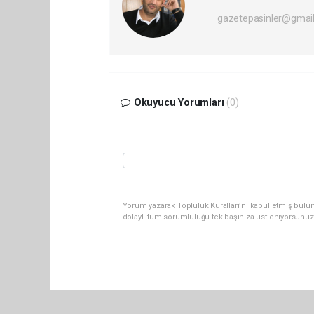
gazetepasinler@gmai
Okuyucu Yorumları
(0)
Yorum yazarak Topluluk Kuralları’nı kabul etmiş bulu
dolaylı tüm sorumluluğu tek başınıza üstleniyorsunuz