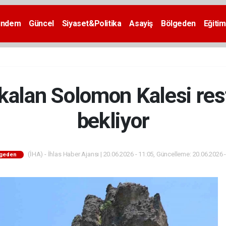
ündem
Güncel
Siyaset&Politika
Asayiş
Bölgeden
Eğitim
 kalan Solomon Kalesi res
bekliyor
(İHA) - İhlas Haber Ajansı | 20.06.2026 - 11:05, Güncelleme: 20.06.2026 
lgeden