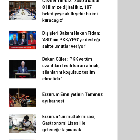
Cevdet Yılmaz: '2030'a kadar
81 ilimize dijital ikiz, 187
belediyeye akıllı şehir birimi
kuracağız'
Dışişleri Bakanı Hakan Fidan:
'ABD’nin PKK/YPG’ye desteği
sahte umutlar veriyor'
Bakan Güler: 'PKK ve tüm
uzantıları fesih kararı almalı,
silahlarını koşulsuz teslim
etmelidir'
Erzurum Emniyetinin Temmuz
ayı karnesi
Erzurum’un mutfak mirası,
Gastronomi Lisesi ile
geleceğe taşınacak