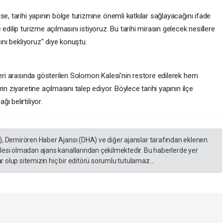
e, tarihi yapının bölge turizmine önemli katkılar sağlayacağını ifade
edilip turizme açılmasını istiyoruz. Bu tarihi mirasın gelecek nesillere
sını bekliyoruz" diye konuştu.
leri arasında gösterilen Solomon Kalesi’nin restore edilerek hem
n ziyaretine açılmasını talep ediyor. Böylece tarihi yapının ilçe
 belirtiliyor.
), Demirören Haber Ajansı (DHA) ve diğer ajanslar tarafından eklenen
lesi olmadan ajans kanallarından çekilmektedir. Bu haberlerde yer
 olup sitemizin hiç bir editörü sorumlu tutulamaz...