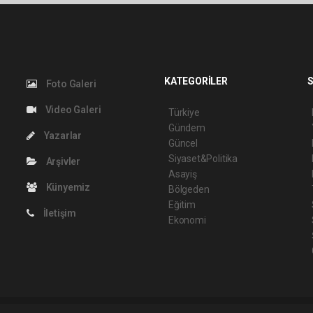
KATEGORİLER
S
Foto Galeri
Video Galeri
Türkiye
Gündem
Yazarlar
Güncel
Siyaset&Politika
Arşivler
Asayiş
Künyemiz
Bölgeden
Eğitim
İletişim
Ekonomi