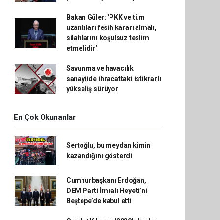
Bakan Güler: 'PKK ve tüm
uzantıları fesih kararı almalı,
silahlarını koşulsuz teslim
etmelidir'
Savunma ve havacılık
sanayiide ihracattaki istikrarlı
yükseliş sürüyor
En Çok Okunanlar
Sertoğlu, bu meydan kimin
kazandığını gösterdi
Cumhurbaşkanı Erdoğan,
DEM Parti İmralı Heyeti’ni
Beştepe’de kabul etti