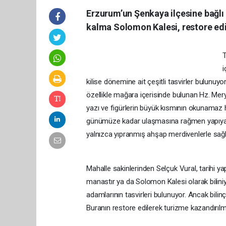
Erzurum’un Şenkaya ilçesine bağlı
kalma Solomon Kalesi, restore edi
T
i
kilise dönemine ait çeşitli tasvirler bulunu
özellikle mağara içerisinde bulunan Hz. Mery
yazı ve figürlerin büyük kısmının okunamaz ha
günümüze kadar ulaşmasına rağmen yapıya çı
yalnızca yıpranmış ahşap merdivenlerle sağla
Mahalle sakinlerinden Selçuk Vural, tarihi ya
manastır ya da Solomon Kalesi olarak biliniy
adamlarının tasvirleri bulunuyor. Ancak bili
Buranın restore edilerek turizme kazandırılma