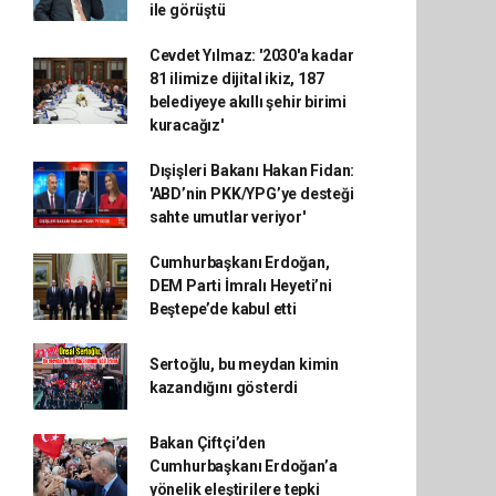
ile görüştü
Cevdet Yılmaz: '2030'a kadar
81 ilimize dijital ikiz, 187
belediyeye akıllı şehir birimi
kuracağız'
Dışişleri Bakanı Hakan Fidan:
'ABD’nin PKK/YPG’ye desteği
sahte umutlar veriyor'
Cumhurbaşkanı Erdoğan,
DEM Parti İmralı Heyeti’ni
Beştepe’de kabul etti
Sertoğlu, bu meydan kimin
kazandığını gösterdi
Bakan Çiftçi’den
Cumhurbaşkanı Erdoğan’a
yönelik eleştirilere tepki