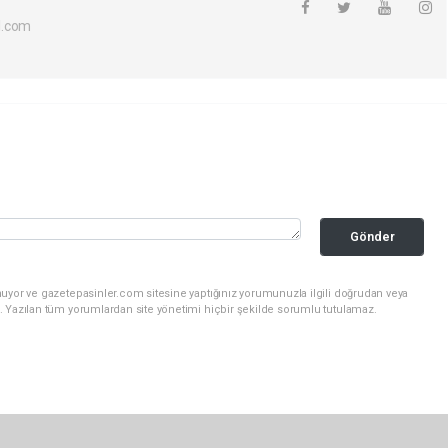
l.com
Gönder
nuyor ve gazetepasinler.com sitesine yaptığınız yorumunuzla ilgili doğrudan veya
. Yazılan tüm yorumlardan site yönetimi hiçbir şekilde sorumlu tutulamaz.