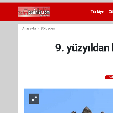
Deneme
Bonusu
Türkiye
G
Veren
Siteler
deneme
Anasayfa
Bölgeden
bonusu
veren
siteler
9. yüzyıldan
2024
bonus
veren
siteler
Yeni
Bonus
Veren
Bö
Siteler