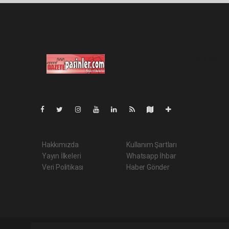
Pro-0.064
Hakkımızda
Kullanım Şartları
Yayın İlkeleri
Whatsapp İhbar
Veri Politikası
Haber Gönder