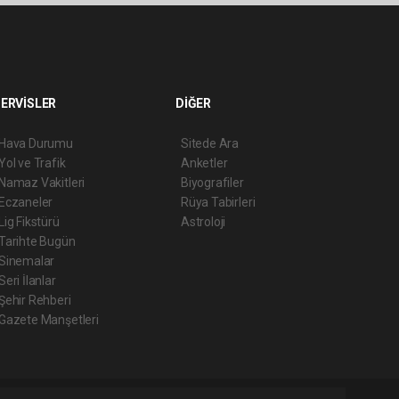
ERVİSLER
DİĞER
Hava Durumu
Sitede Ara
Yol ve Trafik
Anketler
Namaz Vakitleri
Biyografiler
Eczaneler
Rüya Tabirleri
Lig Fikstürü
Astroloji
Tarihte Bugün
Sinemalar
Seri İlanlar
Şehir Rehberi
Gazete Manşetleri