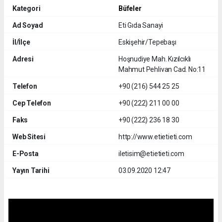
Kategori
Büfeler
Ad Soyad
Eti Gıda Sanayi
İl/İlçe
Eskişehir/Tepebaşı
Adresi
Hoşnudiye Mah. Kızılcıklı
Mahmut Pehlivan Cad. No:11
Telefon
+90 (216) 544 25 25
Cep Telefon
+90 (222) 211 00 00
Faks
+90 (222) 236 18 30
Web Sitesi
http://www.etietieti.com
E-Posta
iletisim@etietieti.com
Yayın Tarihi
03.09.2020 12:47