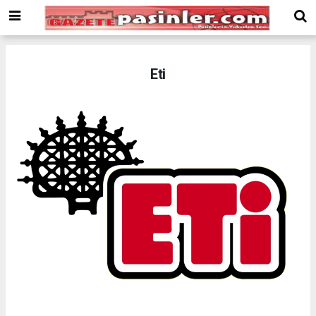
Deneme
Bonusu
Veren
Siteler
deneme
Eti
bonusu
veren
siteler
2024
bonus
veren
siteler
Yeni
Bonus
Veren
Siteler