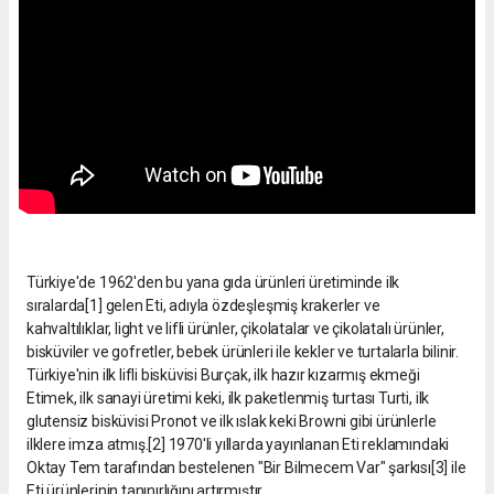
Türkiye'de 1962'den bu yana gıda ürünleri üretiminde ilk
sıralarda[1] gelen Eti, adıyla özdeşleşmiş krakerler ve
kahvaltılıklar, light ve lifli ürünler, çikolatalar ve çikolatalı ürünler,
bisküviler ve gofretler, bebek ürünleri ile kekler ve turtalarla bilinir.
Türkiye'nin ilk lifli bisküvisi Burçak, ilk hazır kızarmış ekmeği
Etimek, ilk sanayi üretimi keki, ilk paketlenmiş turtası Turti, ilk
glutensiz bisküvisi Pronot ve ilk ıslak keki Browni gibi ürünlerle
ilklere imza atmış.[2] 1970'li yıllarda yayınlanan Eti reklamındaki
Oktay Tem tarafından bestelenen "Bir Bilmecem Var" şarkısı[3] ile
Eti ürünlerinin tanınırlığını artırmıştır.