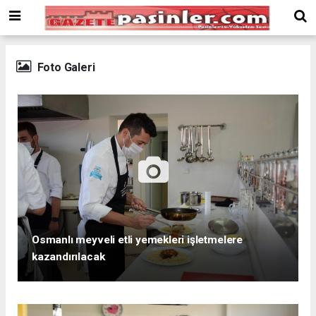
Deneme
Bonusu
Veren
Siteler
deneme
Foto Galeri
bonusu
veren
siteler
2024
bonus
veren
siteler
Yeni
Bonus
Veren
Siteler
Osmanlı meyveli etli yemekleri işletmelere
kazandırılacak