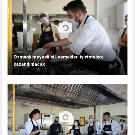
Osmanlı meyveli etli yemekleri işletmelere
kazandırılacak