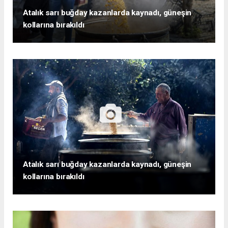
Atalık sarı buğday kazanlarda kaynadı, güneşin
kollarına bırakıldı
Atalık sarı buğday kazanlarda kaynadı, güneşin
kollarına bırakıldı