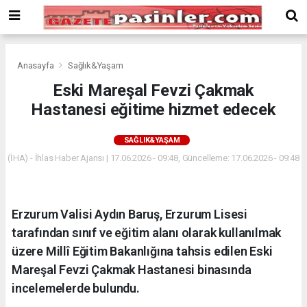
Deneme
Bonusu
Veren
Siteler
deneme
Anasayfa
Sağlık&Yaşam
bonusu
Eski Mareşal Fevzi Çakmak
veren
Hastanesi eğitime hizmet edecek
siteler
2024
bonus
SAĞLIK&YAŞAM
veren
(İHA) - İhlas Haber Ajansı | 17.06.2026 - 09:48, Güncelleme: 17.06.2026 - 09:48
siteler
Yeni
Bonus
Veren
Erzurum Valisi Aydın Baruş, Erzurum Lisesi
Siteler
tarafından sınıf ve eğitim alanı olarak kullanılmak
üzere Millî Eğitim Bakanlığına tahsis edilen Eski
Mareşal Fevzi Çakmak Hastanesi binasında
incelemelerde bulundu.